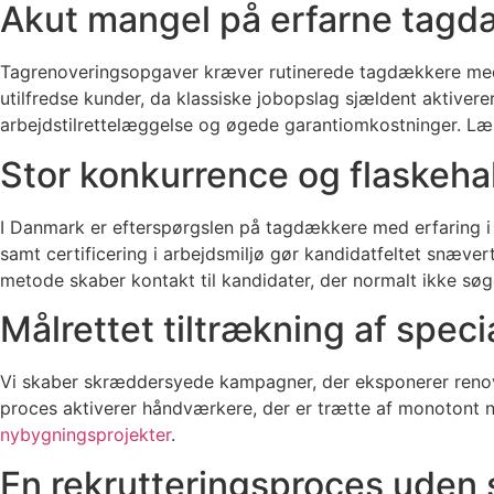
Akut mangel på erfarne tagdæ
Tagrenoveringsopgaver kræver rutinerede tagdækkere med k
utilfredse kunder, da klassiske jobopslag sjældent aktiver
arbejdstilrettelæggelse og øgede garantiomkostninger. 
Stor konkurrence og flaskeha
I Danmark er efterspørgslen på tagdækkere med erfaring i t
samt certificering i arbejdsmiljø gør kandidatfeltet snæver
metode skaber kontakt til kandidater, der normalt ikke søger
Målrettet tiltrækning af spec
Vi skaber skræddersyede kampagner, der eksponerer renove
proces aktiverer håndværkere, der er trætte af monotont n
nybygningsprojekter
.
En rekrutteringsproces uden s