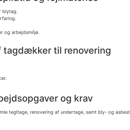
 blytag.
faring.
r og arbejdsmiljø.
f tagdækker til renovering
er.
rbejdsopgaver og krav
amle tegltage, renovering af undertage, samt bly- og asbest