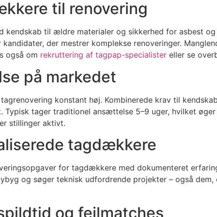
kkere til renovering
endskab til ældre materialer og sikkerhed for asbest og 
er kandidater, der mestrer komplekse renoveringer. Manglend
Læs også om
rekruttering af tagpap-specialister
eller se over
lse på markedet
agrenovering konstant høj. Kombinerede krav til kendskab t
t. Typisk tager traditionel ansættelse 5–9 uger, hvilket øge
 stillinger aktivt.
ialiserede tagdækkere
ringsopgaver for tagdækkere med dokumenteret erfaring i 
ybyg og søger teknisk udfordrende projekter – også dem, d
pildtid og fejlmatches