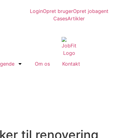
Login
Opret bruger
Opret jobagent
Cases
Artikler
øgende
Om os
Kontakt
er til renovering